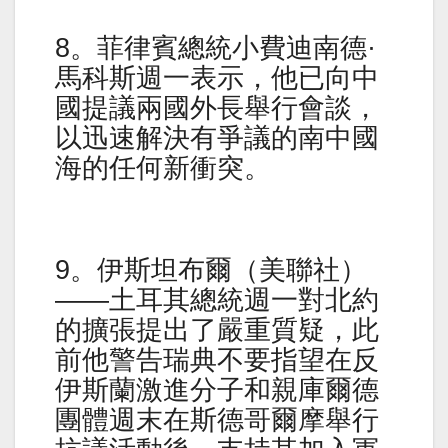
8。菲律賓總統小費迪南德·
馬科斯週一表示，他已向中
國提議兩國外長舉行會談，
以迅速解決有爭議的南中國
海的任何新衝突。
9。伊斯坦布爾（美聯社）
——土耳其總統週一對北約
的擴張提出了嚴重質疑，此
前他警告瑞典不要指望在反
伊斯蘭激進分子和親庫爾德
團體週末在斯德哥爾摩舉行