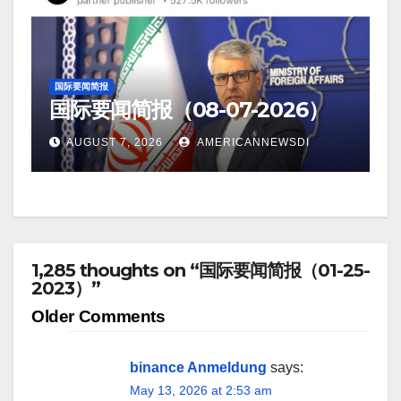
国际要闻简报
国际要闻简报（08-07-2026）
AUGUST 7, 2026
AMERICANNEWSDI
1,285 thoughts on “国际要闻简报（01-25-
2023）”
Comment
Older Comments
navigation
binance Anmeldung
says:
May 13, 2026 at 2:53 am