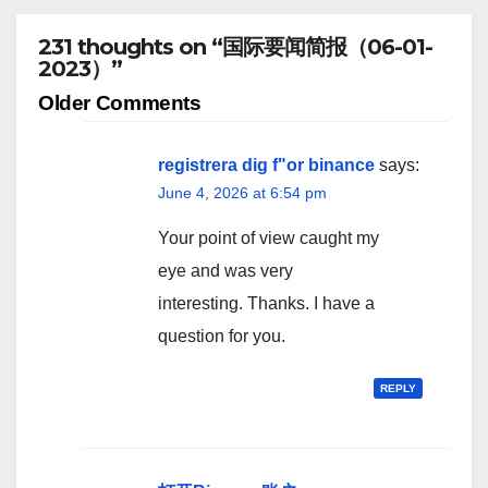
231 thoughts on “国际要闻简报（06-01-
2023）”
Comment
Older Comments
navigation
registrera dig f"or binance
says:
June 4, 2026 at 6:54 pm
Your point of view caught my
eye and was very
interesting. Thanks. I have a
question for you.
REPLY