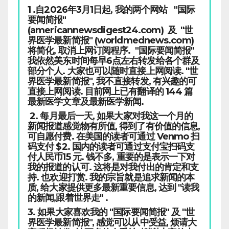
1 .自2026年3月1日起, 我的两个网站 "国际
要闻简报"
(americannewsdigest24.com) 及 "世
界医学最新简报" (worldmednews.com)
将简化, 取消上网订阅程序. "国际要闻简报"
我依然美东时间每早6点左右转发给各个群及
部分个人. 大家也可以随时直接上网阅读. "世
界医学最新简报", 我不直接转发, 有兴趣的可
直接上网阅读. 目前网上已有翻译的 144 篇
最新医学文章及最新医学新闻.
2. 每月最后一天, 如果大家对我这一个月的
新闻报道感觉物有所值, 得到了有价值的信息,
可自愿付费. 在美国的读者可通过 Venmo 扫
码支付 $2. 国内的读者可通过支付宝扫码支
付人民币15 元. 钱不多, 重要的是表示一下对
我的报道的认可. 这将是对我付出的肯定和支
持. 也欢迎打赏. 我的宗旨就是追求新闻的本
质, 给大家提供更多最新重要信息, 达到 "读我
的新闻,跟着世界走" .
3. 如果大家喜欢我的 "国际要闻简报" 及 "世
界医学最新简报", 感觉可以从中受益, 烦请大