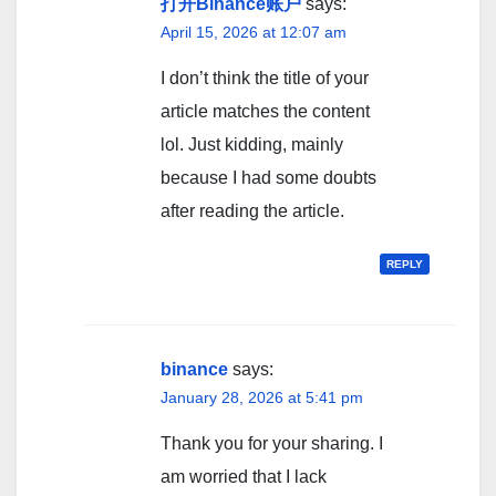
打开Binance账户
says:
April 15, 2026 at 12:07 am
I don’t think the title of your
article matches the content
lol. Just kidding, mainly
because I had some doubts
after reading the article.
REPLY
binance
says:
January 28, 2026 at 5:41 pm
Thank you for your sharing. I
am worried that I lack