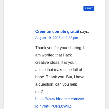
REPLY
Créer un compte gratuit
says:
August 19, 2025 at 9:22 pm
Thank you for your sharing. I
am worried that I lack
creative ideas. It is your
article that makes me full of
hope. Thank you. But, I have
a question, can you help
me?
https://www.binance.com/sv/
join?ref=PORL8W0Z