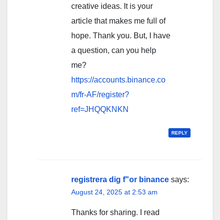
creative ideas. It is your
article that makes me full of
hope. Thank you. But, I have
a question, can you help
me?
https://accounts.binance.co
m/fr-AF/register?
ref=JHQQKNKN
REPLY
registrera dig f"or binance
says:
August 24, 2025 at 2:53 am
Thanks for sharing. I read