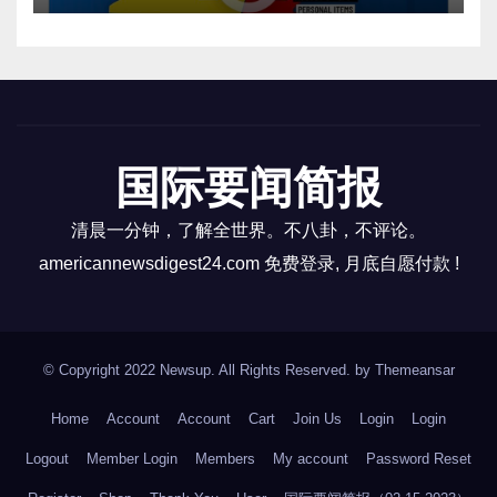
的“零新冠”政策和整體經濟放緩正让他們看不到未來。
12。瑞辉製藥商的美國總裁週四在投資者電話會議上
表示，輝瑞計劃在明年政府採購結束後，對其 COVID-
19 疫苗每劑收取 110 至 130 美元的費用。 13。澳大
利亞航空航天工程初創公司 Hypersonix 正在與悉尼大
国际要闻简报
學合作建造零排放高超音速太空飛機，能夠在 90 分鐘
內將小型衛星部署到低地球軌道或穿越大西洋。 其目
清晨一分钟，了解全世界。不八卦，不评论。
的是通過使用綠色氫作為燃料，使衛星發射更容易獲
americannewsdigest24.com 免费登录, 月底自愿付款 !
得和更可持續。 14。在實驗室研制毛細胞後，科學已
經朝著逆轉脫髮的方向邁進了一步。研究人員培育出
具有長軸的完全成熟的毛囊，甚至能夠通過添加一種
© Copyright 2022 Newsup. All Rights Reserved. by
Themeansar
促進黑色素（一種天然色素）的藥物來改善顏色。在
宣布這一突破時，他們說他們的工作“可能有助於開發
Home
Account
Account
Cart
Join Us
Login
Login
在治療脫髮疾病、動物試驗和藥物篩選方面的有用應
Logout
Member Login
Members
My account
Password Reset
用”。 15。法國、英國和德國周五在致聯合國的一封信