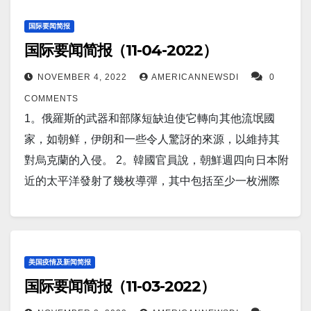
国际要闻简报
国际要闻简报（11-04-2022）
NOVEMBER 4, 2022
AMERICANNEWSDI
0
COMMENTS
1。俄羅斯的武器和部隊短缺迫使它轉向其他流氓國
家，如朝鲜，伊朗和一些令人驚訝的來源，以維持其
對烏克蘭的入侵。 2。韓國官員說，朝鮮週四向日本附
近的太平洋發射了幾枚導彈，其中包括至少一枚洲際
彈道導彈。 3。前總統特朗普正在明确他的語言，進一
步表明他打算在 2024 年競選總統。顧問和盟友告
訴 Fox News Digital，他們認為這不是他“是否”宣布的
問題，而是“何時”宣布的問題。 4。一位官員表示，美
美国疫情及新闻简报
国际要闻简报（11-03-2022）
國不排除軍事干預以阻止伊朗獲得核武器。週一上
午，美國國務院伊朗問題特使羅伯特·馬利在卡內基基