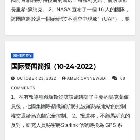
夷莫納羅亞火山在數十次地震后，仍處於“高度動蕩的
國前首相利茲·特拉斯的競選，將勝利交給了前財政部
子靶點和癌症治療研討會上展示了他們的發現。 8。根
來主題演講者 Leland Miller 在接受 FreightWaves 首席
綠卡持有者正被迫離開長江存儲。 5。美國地質局表
狀態” 11。俄羅斯外交部長謝爾蓋·拉夫羅夫表示，只
長里希·蘇納克。 2。NASA 宣布了一個 16 人的團隊，
據敘利亞反對派網站的報告，德黑蘭的伊斯蘭革命衛
執行官Craig Fuller 採訪時称，即使中国取消其“零疫
示，週二晚間菲律賓北部發生 6.4 級地震，當地官員警
要西方滿足某些條件，克里姆林宮就可以準備談判結
該團隊將於週一開始研究“不明空中現象”（UAP），並
隊 (IRGC) 向其在敘利亞的代理人發送了大量伊朗無人
情”的封鎖和限制政策，中国經濟增長水平也不会恢復
告可能造成破壞。”我們預計這裡會受到破壞，”地震學
束烏克蘭戰爭。拉夫羅夫表示，西方需要“充分考慮俄
於 2023 年年中向公眾公佈其研究結果。 3。韓國首爾
機。 9。韓國計算機芯片製造商 SK 海力士周三表示，
到疫情之前的水平。 15。SpaceX 已經為美國太空部
家 Charm Villamil 在地震發生後告訴記者，地震發生
羅斯聯邦的利益及其安全”。 多年來，俄羅斯一直對北
——週一，由於朝鮮最近進行的一連串武器試驗引發
如果美國加強對向中國出口半導體技術和製造設備的
隊發射了獵鷹重型火箭。 這是該公司重載運載火箭的
在晚上 10:59 左右，靠近高地小鎮多洛雷斯。 6。科學
大西洋公約組織（NATO）的擴張表示擔憂，克里姆林
的緊張局勢加劇，兩國軍方表示，週一，在有爭議的
打擊，韩国可能會被迫出售其在中國的製造業務。
第四次發射，該運載火箭於 2018 年首飛。今天的發射
家們發現 COVID 疫苗的副作用與對获得更高免疫反應
宮認為這是對其安全利益的威脅。 12。中國國家航天
西部海域邊界附近，雙方的敵對朝鮮互相鳴槍示警。
国际要闻简报
10。部署在北約前線的美國高級軍官警告說，如果接
也標誌著 SpaceX 在2022 年的第 50 次發射。 16。美
之間存在聯繫。一項新的科學研究表明，在接
国际要闻简报（10-24-2022）
局宣布其“夢天”模塊在經過 13 小時的航程後抵達近地
韓國參謀長聯席會議在一份聲明中表示，其海軍在周
到要求，他們準備加入與俄羅斯的戰鬥，但俄羅斯駐
国疫情 昨日美国新增新冠患者44,437人。新增死亡人
種 COVID 加強針後感覺不適，實際上可能是一個好兆
軌道。 夢天號是由專門用於將天宮模塊送入太空的長
一早些時候鳴槍警告擊退一艘據稱違反海上邊界的朝
美國大使告訴新聞周刊，這樣的舉動將帶來災難性的
OCTOBER 23, 2022
AMERICANNEWSDI
68
数123人。 康州新增新冠感染156人，新增死0人 17。
頭，其表明疫苗获得了更高的免疫反應。 7。基輔（路
征五號B運載到軌道上的。 13。巴西新左翼總統盧拉
鮮商船。 4。周一，在美國上市的中國股票下
後果。 11。路透墨爾本10月26日 - 油價週三早盤下
COMMENTS
世界疫情 昨日印度新增新冠患者1,046人. 日本新增
透社） - 如果俄羅斯炸毀巨大的Kakhovka 大壩，俄羅
可能會保持正統經濟學，但會轉向对美國的外交政策
跌 20%。追踪納斯達克高盛中國指數的景順金龍中國
跌，因美元走強，且行業數據顯示美國原油庫存增幅
1。在有報導稱俄羅斯從該設施綁架了主要的烏克蘭僱
22,341人； 中国新增7,638人。 俄罗斯昨日新增新冠
斯將使烏克蘭軍隊在南部的推進速度僅延遲兩週，但
敌意。 14。中國褐皮書國際首席執行官、貨運節的未
ETF暴跌20%，創下52週新低。 該指數包含 65 家公
超過預期，这加劇了對全球經濟衰退將削減需求的擔
員後，七國集團呼籲俄羅斯將扎波羅熱核電站的控制
患者5,721人。 以下为华人服务广告区： 衷心感谢大
此舉將淹沒莫斯科佔領的領土，並失去其吞併克里米
來主題演講者 Leland Miller 在接受 FreightWaves 首席
司，其普通股在美國公開交易，其中大部分業務在中
憂。 12 月布倫特原油期貨下跌 1.17 美元，或 1.3%，
權交還給烏克蘭完全控制。 2。报道称，不顧馬斯克的
家的支持！ 顾震帝 2022年11月2日。
亞的重要水道，基輔軍事間諜称。 8。華盛頓——雷神
執行官Craig Fuller 採訪時称，即使中国取消其“零疫
国境內開展。科技巨頭阿里巴巴下跌超過 19%，騰訊
至每桶92.35 美元。 12。英國國防部估計，
反對，研究人員秘密將Starlink 信號轉換為 GPS 系
科技公司首席執行官週二表示，該公司已向美國政府
情”的封鎖和限制政策，中国經濟增長水平也不会恢復
音樂娛樂下跌17%。 拼多多周一暴跌 32.5%。 5。路
自 2 月 24 日入侵以來，俄羅斯的 Ka-52 鱷魚直升機中
統。 3。根據美國國務卿安東尼·布林肯的講話，中國
交付了兩套先進的 NASAMS 防空系統，該系統應運往