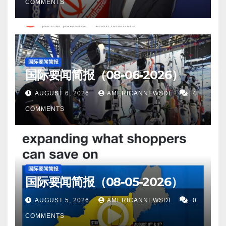
COMMENTS
俄羅斯和烏克蘭接壤。 16。美国疫情 昨日美国新增新
漲 1.88% 至 10,814.54。 標準普爾 500 指數也上
10月24日。
上調 75 個基點。 文章還表示，當局將開始準備
冠患者8,100人。新增死亡人数1人。 康州新增新冠感
漲 2.05% 至 3,740.87 點。 9。在最近對喬·羅根的採訪
在 12 月之前降低利率。 正如美聯儲理事克里斯托弗·
染202人，新增死0人。 17。世界疫情 昨日印度新增新
中，特斯拉和 SpaceX 首席執行官埃隆·馬斯克談到了
沃勒（Christopher Waller）所說，官員們將在下次會
冠患者1,334人. 日本新增30,873人； 中国新增6,525
一系列話題，並警告說，在一場滅絕級事件將我們全
議上“就緊縮步伐進行深思熟慮的討論”。 15。柏林/迪
国际要闻简报
人。 俄罗斯昨日新增新冠患者8,587人。 以下为华人
部消滅之前，人類只剩下幾年時間了。 他沒有具體說
国际要闻简报（08-06-2026）
拜（路透社）——週六，成千上萬的人在柏林遊行，
服务广告区： 衷心感谢大家的支持！ 顾震帝 2022年
明他指的是什麼類型的事件，但他確實說我們需要為
以表示對伊朗抗議者的支持。儘管伊朗对游行進行了
AUGUST 6, 2026
AMERICANNEWSDI
4
10月25日。
此做好準備。 10。據俄羅斯當局稱，據報導，烏克蘭
致命的鎮壓，但由於馬薩·阿米尼 (Mahsa Amini) 在警
COMMENTS
軍隊星期四晚上用 12 枚 HIMARS 導彈襲擊了赫爾鬆
察拘留期間死亡引發的騷亂已持續到第六週。 16。美
地區第聶伯河上的一座重要橋樑，造成至少 4 人死
国疫情 昨日美国新增新冠患者45,408人。新增死亡人
亡，13 人受傷。據俄羅斯國際文傳電訊社週五報導，
数568人。 康州新增新冠感染495人，新增死1人 17。
俄羅斯防空部隊擊落了 11 枚導彈，但其中一枚落在了
世界疫情 昨日印度新增新冠患者2,112人. 日本新增
国际要闻简报
用於穿越俄羅斯佔領區第聶伯河的安東尼夫斯基橋
国际要闻简报（08-05-2026）
31,593人； 中国新增6,369人。 俄罗斯昨日新增新冠
上。 11。中国最近的統計數据显示，五分之一
患者9,666人。 以下为华人服务广告区： 衷心感谢大
的 24 歲以下的中國人目前失業，這是有記錄以來的最
AUGUST 5, 2026
AMERICANNEWSDI
0
家的支持！…
高失業率。法國 24 日上海報導称，年輕人說，該國
COMMENTS