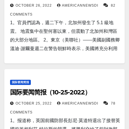
送包括彈道導彈在內的更多武器，以便在烏克蘭使
元的回扣，因目前全國范圍內的公交車司機短缺。 4。
業的近兩週後。 在這種情況下，让人很難不將羅德島
OCTOBER 26, 2022
AMERICANNEWSDI
82
上調 75 個基點，以努力控制熾熱的通脹，此舉可能會
用。 14。路透渥太華11月2日 - 加拿大廣播公司
隨著美國尋求解決持續的阿片類藥物危機，亞利桑那
表面上預定的直布羅陀停留視為針對俄羅斯等潛在對
COMMENTS
減緩美國經濟增長並加劇數百萬家庭和企業的財務痛
(Canadian Broadcasting Corporation)週三表示，在等
州海關和邊境保護局 (CBP) 官員僅在一個週末就在一
手的信息。 10。报道称，世界上最大的活火山，夏威
1。官員們認為，週二下午，北加州發生了 5.1 級地
苦 。 8。隨著車輛庫存的增加和三年來最高的汽車貸
待其記者獲得中國工作許可兩年徒勞後，將關閉其在
個入境口岸緝獲了超過 50 萬顆芬太尼藥片。 5。華爾
夷莫納羅亞火山在數十次地震后，仍處於“高度動蕩的
震。 地震集中在聖何塞以東，但震動了北加州和灣區
款利率，新車價格終於下降。根據消費者研究公
北京的新聞局。 15。華盛頓（美聯社）——三名美國
街兩位最著名的首席執行官再次就經濟衰退的可能性
狀態” 11。俄羅斯外交部長謝爾蓋·拉夫羅夫表示，只
的大部分地區。 2。東京（美聯社）——美國副國務卿
司 J.D. Power 最近的一項調查，新車的平均交易價格
官員周二表示，沙特阿拉伯與美國官員分享的情報表
發出警告，因為頑固的高通脹使美聯儲處於激進的加
要西方滿足某些條件，克里姆林宮就可以準備談判結
溫迪·謝爾曼週二在警告朝鮮時表示，美國將充分利用
仍然很高，在過去兩年中上漲了 24% 以上，但趨勢正
明，伊朗可能正在為即將對沙特發動的襲擊做準備。
息道路上。 6。报道称，如果俄羅斯升級對烏克蘭及其
束烏克蘭戰爭。拉夫羅夫表示，西方需要“充分考慮俄
其“包括核、常規和導彈防禦”的軍事能力來保衛其盟友
在發生變化。 9。美國海軍俄亥俄級彈道導彈潛艇USS
16。美国疫情 昨日美国新增新冠患者36,332人。新增
盟國的攻擊，美國航空母艦已做好准备。USS喬治
羅斯聯邦的利益及其安全”。 多年來，俄羅斯一直對北
日本和韓國。 3。路透莫斯科10月25日 - 俄羅斯總統
羅德島號，對英國海外領土直布羅陀進行了非常罕見
死亡人数399人。 康州新增新冠感染412人，新增死15
H.W. 布什（CVN 77）於 2006 年命名，並於 2009 年
大西洋公約組織（NATO）的擴張表示擔憂，克里姆林
普京周二表示，該國需要加快有關烏克蘭軍事行動的
的公共港口訪問。 關於這次中途停留的公開聲明也很
人…
交付給海軍，其正在亞得里亞海領導 2022 年海王星襲
宮認為這是對其安全利益的威脅。 12。中國國家航天
決策。普京在新的協調委員會的第一次會議上說，有
国际要闻简报
不尋常，更何況是在美國中央司令部做出極其奇怪的
擊——北大西洋公約組織 (NATO) 的部署，用於測試歐
国际要闻简报（10-25-2022）
局宣布其“夢天”模塊在經過 13 小時的航程後抵達近地
必要加強對政府結構和地區的協調。 4。據報導，由於
決定，披露另一艘潛艇西弗吉尼亞號正在阿拉伯海作
洲-大西洋地區的威懾和防禦。 7。根據新聞稿，研究
軌道。 夢天號是由專門用於將天宮模塊送入太空的長
美國政府旨在壓制中國半導體製造雄心的新限制，中
業的近兩週後。 在這種情況下，让人很難不將羅德島
OCTOBER 25, 2022
AMERICANNEWSDI
78
人員有史以來第一次開發出一種專門針對關鍵致癌基
征五號B運載到軌道上的。 13。巴西新左翼總統盧拉
國存儲芯片巨頭長江存儲技術公司(YMTC) 要求其美國
表面上預定的直布羅陀停留視為針對俄羅斯等潛在對
COMMENTS
因“MYC”並安全有效地抑制其活性的藥物。研究小組在
可能會保持正統經濟學，但會轉向对美國的外交政策
員工離開公司。英國《金融時報》援引與該公司關係
手的信息。 10。报道称，世界上最大的活火山，夏威
1。报道称，英国前國防部長彭尼·莫道特退出了接替英
西班牙巴塞羅那舉行的第 34 屆 EORTC-NCI-AACR 分
敌意。 14。中國褐皮書國際首席執行官、貨運節的未
密切的四名人士的話報導稱，數量不詳的美國公民和