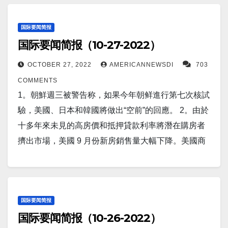
擴大的飛機停放區。 10。根據多位身份不明的美國高
宮為烏克蘭戰爭制定明確的目標。 6。路透巴黎10月
明，石榴中發現的一種物質可以顯著增強免疫系統以
任何非法、未報告或無管制捕撈的跡象。但幾艘漁船
級官員提供的信息，俄羅斯高級軍事領導人最近进行
31日 - 歐盟行業負責人周一表示，歐洲政府和企業必須
對抗癌症——觸發源源不斷的再生T 細胞。研究結直腸
的中國船長做了一件意想不到的事情。 三艘船加速駛
国际要闻简报
了對話，話題是莫斯科如何使用戰術核武器來扭轉烏
意識到中國是歐盟的競爭對手，他們在批准中國投資
国际要闻简报（10-27-2022）
癌療法的德國科學家發現，紅色水果中的一種代謝
離，一艘猛烈地轉向海岸警衛隊快艇詹姆斯號，迫使
克蘭戰場上的挫折，以及何時可能發生這種情況。
時不應天真。 7。美聯儲周三連續第三個月將基準利率
物，稱為尿石素-A，可以使免疫 T 細胞恢復活力，使
美國船隻採取規避行動以避免被撞。 3。路透北京10月
11。隨著首爾努力成為國際武器銷售的更大參與者，
OCTOBER 27, 2022
AMERICANNEWSDI
703
上調 75 個基點，以努力控制熾熱的通脹，此舉可能會
其更好地對抗腫瘤。 15。西方官員表示，在赫爾鬆的
31日 - 據中央電視台報導，中國國家主席習近平周一對
韓國正在歐洲達成數十億美元的國防交易。這在美國
COMMENTS
減緩美國經濟增長並加劇數百萬家庭和企業的財務痛
俄羅斯指揮官很可能會逃離，留下裝備不良和“士氣低
來訪的越南執政黨領導人表示，兩國和兩黨都不應“讓
國防工業中引起了一些不安。坦克、戰鬥機和火箭發
1。朝鮮週三被警告称，如果今年朝鲜進行第七次核試
苦 。 8。隨著車輛庫存的增加和三年來最高的汽車貸
落”的部隊來面對烏克蘭的襲擊。 16。美国疫情 昨日美
任何人干涉”他們的進展。 4。人工智能發現了一種改
射器的合同——所有這些都是在過去三個月內簽署的
驗，美國、日本和韓國將做出“空前”的回應。 2。由於
款利率，新車價格終於下降。根據消費者研究公
国新增新冠患者73,247人。新增死亡人数742人。 康
變生命的新藥物，人體試驗已經在進行中。這一突破
——正值歐洲各國首都在向烏克蘭運送自己的設備數
十多年來未見的高房價和抵押貸款利率將潛在購房者
司 J.D. Power 最近的一項調查，新車的平均交易價格
州新增新冠感染414人，新增死0人 17。世界疫情 昨日
背後的生物技術公司已經為其第一位患者註射了一種
月後希望補貨的時候。 通常向美國尋求新武器的東歐
擠出市場，美國 9 月份新房銷售量大幅下降。美國商
仍然很高，在過去兩年中上漲了 24% 以上，但趨勢正
印度新增新冠患者98人. 日本新增70,396人； 中国新增
針對 ALS 患者的 AI 開發療法。 5。莫斯科國立大學教
正越來越多地考慮從韓國購買，韓國表示可以更快、
務部周三報告稱，新單戶住宅購買量下降10.9%，經季
在發生變化。 9。美國海軍俄亥俄級彈道導彈潛艇USS
8,091人。…
授承認，俄羅斯低估了美國的決心，他敦促克里姆林
更便宜地交付它們。 12。10月2日（路透社） - 俄罗斯
節性調整後的年率為 603,000 套。Refinitiv 調查的經
羅德島號，對英國海外領土直布羅陀進行了非常罕見
宮為烏克蘭戰爭制定明確的目標。 6。路透巴黎10月
外交部周三表示，俄羅斯將召見英國駐莫斯科大使，
濟學家預計，新屋銷售（佔總銷售額的一小部分）上
的公共港口訪問。 關於這次中途停留的公開聲明也很
31日 - 歐盟行業負責人周一表示，歐洲政府和企業必須
稱英國專家參與了烏克蘭無人機襲擊其在克里米亞的
月將下降 13.9%。 3。美國環境保護署週三宣布，將向
国际要闻简报
不尋常，更何況是在美國中央司令部做出極其奇怪的
意識到中國是歐盟的競爭對手，他們在批准中國投資
国际要闻简报（10-26-2022）
黑海艦隊。 13。西方官員稱，伊朗正準備向俄羅斯運
所有 50 個州購買“清潔”電動校車的學區提供近 10 億美
決定，披露另一艘潛艇西弗吉尼亞號正在阿拉伯海作
時不應天真。 7。美聯儲周三連續第三個月將基準利率