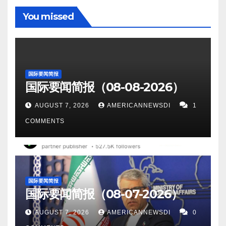
血管，最終殺死癌細胞。 在治療犬類特定癌症的成功
魯塞爾舉行的歐盟峰會結束時表示。 5。因涉嫌參與逃
GPU 芯片。 13。伊朗週六表示，將對美國进行法律起
新增6,495人。 俄罗斯昨日新增新冠患者7,223人。 以
美國財政部周五表示，年度預算缺口總額為 1.37 萬億
You missed
率非常高之後，最近開始了在人體中測試 EBC-46 的
避制裁和洗錢，意大利應美國要求逮捕了俄羅斯高級
诉，指責美国直接參與了”伊朗席捲全國的抗議活動”。
下为华人服务广告区： 衷心感谢大家的支持！ 顾震
美元，而上一財年為 2.77 萬億美元。 10。英國警告
臨床試驗。 13。布加勒斯特，10 月 24 日（路透社）
官員的兒子 Artyom Uss ，克里姆林宮威脅要採取報復
14。美國軍方做出了不同尋常的決定，透露其負責中
帝 2022年10月26日。
說，如果中國不放棄任何被控襲擊中國駐曼徹斯特領
——羅馬尼亞國防部長瓦西里·丁庫（Vasile Dincu）週
行動。 6。華盛頓，10 月 21 日（路透社）——根據五
東事務的最高指揮官在阿拉伯海的一艘美國彈道導彈
事館抗議者的官員的豁免權，将面临“外交後果”。
一辭職，稱他無法與該國總統合作，幾週後他表示烏
角大樓的一份聲明，美國國防部長勞埃德·奧斯汀週五
潛艇上。週三，埃里克·庫里拉將軍在國際水域的一個
11。比爾克林頓前顧問相信，聯邦調查局搜查前总统
国际要闻简报
克蘭結束戰爭的唯一機會是與俄羅斯談判。 14。莫斯
與俄羅斯國防部長謝爾蓋·紹伊古進行了交談，並強調
秘密地點登上了西弗吉尼亞號航空母艦大約八小時，
国际要闻简报（08-08-2026）
川普的海湖莊園目的是為了保護他们自己。 12。活動
科（路透社）——俄羅斯週一指責西方國家通過制
了在烏克蘭戰爭期間保持通信線路的重要性。 7。路透
此舉可能會在該地區掀起波瀾。 15。韓國和美國將公
人士說，週六，伊朗的店主和工廠工人舉行罷工，因
AUGUST 7, 2026
AMERICANNEWSDI
1
裁“實質上竊取”了其黃金和外匯儲備。當被記者問及歐
布魯塞爾10月21日 - 法國總統馬克龍週五表示，歐盟
開舉行大規模空中演習，包括他們的 F-35 隱形戰鬥
馬薩·阿米尼 (Mahsa Amini) 死亡引發的由女性領導的
COMMENTS
盟將凍結的俄羅斯資產轉移到烏克蘭的提議時，克里
必須重新考慮與中國的貿易對話，呼籲在這兩個商業
機，以增強戰備狀態，並在朝鮮威脅日益增加的情況
全國性抗議活動進入第六週。22 歲的阿米尼(Amini) 因
姆林宮發言人德米特里佩斯科夫說：“總的來說，我們
強國之間建立更公平的競爭環境。”我們過去在向中國
下為戰時應急進行訓練。 16。美国疫情 昨日美国新增
涉嫌違反伊朗嚴格的女性著裝規定而被捕後死亡，引
的大部分資產基本上已被特定的西方國家竊取。” 15。
出售基礎設施方面犯了戰略錯誤，”馬克龍在為期兩天
新冠患者4,971人。新增死亡人数12人。 康州新增新冠
發了伊斯蘭共和國多年來最大規模的抗議活動。 13。
據俄羅斯國有新聞媒體RIA Novosti報導，週一晚上，
的歐盟峰會結束時表示，該峰會將中歐關係列入議
感染433人，新增死0人 17。世界疫情 昨日印度新增新
根據周三最新的《經濟學人》/ YouGov 民意調查，拜
国际要闻简报
連接俄羅斯和白俄羅斯的鐵路的一部分被爆炸裝置損
程。 8。周五，美國股市在交易結束時走高，道瓊斯指
冠患者1,994人. 日本新增34,173人； 中国新增6,929
国际要闻简报（08-07-2026）
登的淨支持率下降 14 個百分點至 39%。 主要是因为
壞。據報導，爆炸炸毀了布良斯克地區俄羅斯城鎮
數週五上漲約 650 點。道指上
人。 俄罗斯昨日新增新冠患者9,241人。 以下为华人
民主黨人和獨立人士。 14。《華爾街日報》
AUGUST 7, 2026
AMERICANNEWSDI
0
Novozybkiv和Zlinka之間的部分軌道，該地區分別與白
漲 2.16% 至 30,988.75，納斯達克上
服务广告区： 衷心感谢大家的支持！ 顾震帝 2022年
10 月 21 日報導稱，美聯儲官員可能正計劃將利率再