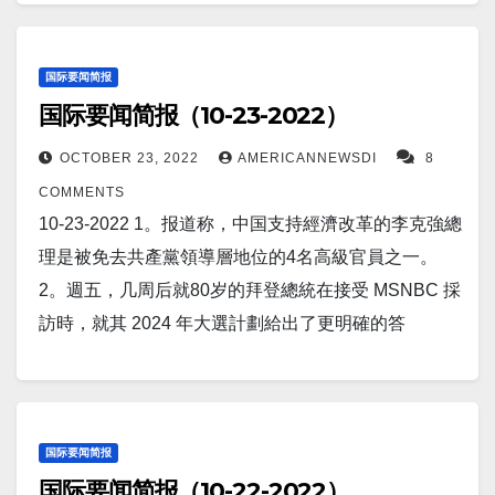
到疫情之前的水平。 15。SpaceX 已經為美國太空部
透倫敦10月24日 - 油價週一持穩，此前中國數據顯示
至少有 23 架被擊落或丟失。英國官員說，這佔俄羅斯
可能對當前台灣地位的現狀越來越不滿，而這個亞洲
烏克蘭。”我們剛剛交付了兩個NASAMS 系統。 ...幾週
隊發射了獵鷹重型火箭。 這是該公司重載運載火箭的
全球最大原油進口國的需求依然低迷，但主要市場股
空軍 90 架 Ka-52 在役機隊的 25% 以上，“佔俄羅斯在
大國可能正在尋求更快的統一時間表，可能會採取強
前，我們將其中兩個交付給了政府。 他們正在烏克蘭
第四次發射，該運載火箭於 2018 年首飛。今天的發射
市上漲標誌著全球經濟衰退擔憂的短暫緩解。 6。耶路
烏克蘭損失的直升機總數的近一半”。 戰前，俄羅斯空
制措施。 在最壞的情況下，這可能意味著直接入侵是
国际要闻简报
[即將]安裝，”首席執行官格雷格海耶斯
也標誌著 SpaceX 在2022 年的第 50 次發射。 16。美
撒冷，10 月 24 日（路透社）——烏克蘭總統澤連斯
国际要闻简报（10-23-2022）
軍的總機隊大約有 120 架Ka-52，因此總機隊的損失仍
一種潛在的選擇。 不用說，緊張局勢因此而加劇。
在 CNBC 的“Squawk on the Street”中說道。 9。俄羅
国疫情 昨日美国新增新冠患者44,437人。新增死亡人
基週一呼籲以色列加入與俄羅斯的戰鬥，並再次要求
然很大。 13。溫哥華，不列顛哥倫比亞省 -- 加拿大最
4。週四，白宮透露其認為“伊朗派出軍事專家協助俄羅
斯貨運飛船離開空間站，在重新進入地球大氣層時燃
OCTOBER 23, 2022
AMERICANNEWSDI
8
数123人。 康州新增新冠感染156人，新增死0人 17。
以色列提供防空系統。 7。一項調查顯示，在過去四年
大的木材生產商 Interfor 已將木材產量削減了 17%，這
斯軍隊在克里米亞發動‘神風敢死隊’無人機襲擊。國家
燒殆盡。 10。俄羅斯前外交官鮑里斯·邦達列夫在周日
COMMENTS
世界疫情 昨日印度新增新冠患者1,046人. 日本新增
中，中國的聲譽迅速惡化，尤其是在西方，如果北京
相當於約2 億板英尺，以應對需求放緩。 14。UCF 機
安全發言人約翰·柯比對媒體發表講話說。 5。报道
發表的一次採訪中表示，俄羅斯總統弗拉基米爾·普京
10-23-2022 1。报道称，中国支持經濟改革的李克強總
22,341人； 中国新增7,638人。 俄罗斯昨日新增新冠
試圖以武力佔領台灣，那麼很大一部分全球輿論將支
械與航空航天工程系副教授 Ranajay Ghosh 和一個團
称，巨大的南極冰山被強大的洋流破成兩半。 6。报道
的“運氣已經結束”。邦達列夫於 5 月因俄羅斯入侵東歐
理是被免去共產黨領導層地位的4名高級官員之一。
患者5,721人。 以下为华人服务广告区： 衷心感谢大
持對台灣提供某種形式的國際幫助。習近平警告
隊發現，使用月球風化層（月球表面的灰塵和鬆散岩
称，因無法贏得常規戰爭，俄羅斯加速打擊烏克蘭民
國家而辭去了俄羅斯駐聯合國代表團的職務，並在辭
2。週五，几周后就80岁的拜登總統在接受 MSNBC 採
家的支持！ 顾震帝 2022年11月2日。
稱，“危險風暴”即將來臨，週日他被確認為打破先例的
石）製成的 3D 打印磚能夠承受月球的極端條件。 他
用基礎設施。 7。馬庫斯·瓦克特（Markus Wacket）
職信中表示，這場戰爭“不僅是對烏克蘭人民的犯罪，
訪時，就其 2024 年大選計劃給出了更明確的答
第三個任期的中國領導人，而華盛頓警告北京正在加
們在最近一期國際陶瓷雜誌上詳細介紹了他們的發
（路透社）德國日報《商報》週五援引消息人士的話
而且也是對俄羅斯人民犯下的最嚴重的罪行。” 11。烏
案， 他计划参加2024年的总统选举。 3。中國共產黨
快吞併該島的計劃。 8。世界上最大的石油出口國沙特
現。 15。美國股市在交易中途大多走高，道瓊斯指數
說，歐盟委員會去年春天警告德國政府不要批准中國
克蘭國防部長相信基輔最終將獲得西方的坦克和戰鬥
已經結束了第20次全國代表大會，採取了進一步提升
阿拉伯正準備出口電動汽車，以符合該國的“2030 年願
週三上漲超過 300 點。道瓊斯指數上漲 1.02% 至
中遠集團對漢堡港口的投資。 8。（路透社） - 俄羅斯
機，以幫助將俄羅斯軍隊趕出他的國家，但認為華盛
中共領導人習近平的地位和權力的措施。週六，代表
景”。沙特阿拉伯通信和信息技術部長 Abdullah al-
32,160.81 點，而納斯達克指數下跌 0.18% 至
國防部長謝爾蓋紹伊古週日在電話中告訴法國國防部
頓必須帶頭，盟國才會效仿。 12。报道称，一種製造
大會結束前做了兩件重要的事情。一。批准了一個新
国际要闻简报
Swaha 表示，到 2026 年，該國將生產和出口超
11,179.07 點。 標準普爾 500 指數也上漲 0.52% 至
長，烏克蘭局勢正在迅速惡化並趨向“不受控制的升
国际要闻简报（10-22-2022）
高性能磁鐵的新方法可以最大限度地減少我們對稀土
的中央委員會，但不包括現任和即將卸任的總理李克