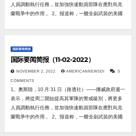
有跡像都表明本傑明·內塔尼亞胡及其右翼政黨集團將
人員調動執行任務，並加強快速動員部隊在應對烏克
盟 2.1b 中型火箭，其用途尚未正式披露。 9。兩位耶
大獲全勝。 7。2022 年 FIFA 世界杯預選賽球隊分组如
蘭戰爭中的作用 。 2。报道称，一艘全副武裝的美國
魯大學教授當選美國國家醫學院院士。Saad
下： A組：卡塔爾（H）、厄瓜多爾、塞內加爾、荷蘭
海岸警衛隊快艇駛向距離厄瓜多爾加拉帕戈斯群島不
Omer 和 Peter Glazer GRD '87 MED '87 已被選入美國
B組：英格蘭、伊朗、美國、歐足聯路徑A獲勝者 C
遠的數百艘中國魷魚漁船。 其任務：檢查船隻是否有
國家醫學科學院，加入了醫療保健和醫學領域的100 位
組：阿根廷、沙特阿拉伯、墨西哥、波蘭 D組：法
任何非法、未報告或無管制捕撈的跡象。但幾艘漁船
世界領先學者的行列。 10。耶路撒冷（美聯社）——
國、AFC-CONMEBOL冠軍、丹麥、突尼斯 E組：西
的中國船長做了一件意想不到的事情。 三艘船加速駛
国际要闻简报
週四，前總理本雅明·內塔尼亞胡將在贏得本週的全國
班牙、CONCACAF–OFC冠軍、德國、日本 F組：比
国际要闻简报（11-02-2022）
離，一艘猛烈地轉向海岸警衛隊快艇詹姆斯號，迫使
大選後重新掌權，成為以色列最右翼政府的首腦，現
利時、加拿大、摩洛哥、克羅地亞 G組：巴西、塞爾
美國船隻採取規避行動以避免被撞。 3。路透北京10月
任總理承認失敗。 11。英格蘭銀行警告稱，在將藉貸
NOVEMBER 2, 2022
AMERICANNEWSDI
0
維亞、瑞士、喀麥隆 H組：葡萄牙、加納、烏拉圭、
31日 - 據中央電視台報導，中國國家主席習近平周一對
成本推高至 3% 並創下自 1989 年以來最大的單次加息
COMMENTS
韓國。 比赛从11/21 至 12/17（决赛）。 8。报道称，
來訪的越南執政黨領導人表示，兩國和兩黨都不應“讓
後，英國有陷入100 年來最長衰退的風險。 12。渥太
1。奧斯陸，10 月 31 日（路透社）——挪威政府週一
新圖像揭示了北京在有爭議的南海珊瑚礁上的軍事集
任何人干涉”他們的進展。 4。人工智能發現了一種改
華/北京（路透社）——加拿大以國家安全為由，於週
表示，將從周二開始提高其軍隊的警戒級別，將更多
結的全部範圍，包括核導彈的大砲、攻擊船和機庫。
變生命的新藥物，人體試驗已經在進行中。這一突破
三下令三家中國公司撤出對加拿大關鍵礦產的投資。
人員調動執行任務，並加強快速動員部隊在應對烏克
9。衛星圖像顯示中國南方空軍基地正在进行隐蔽。衛
背後的生物技術公司已經為其第一位患者註射了一種
13。路透北京11月3日 - 中國外交部周四表示，美國“無
蘭戰爭中的作用 。 2。报道称，一艘全副武裝的美國
星照片还顯示，中國正在擴大靠近南方重要海軍基地
針對 ALS 患者的 AI 開發療法。 5。莫斯科國立大學教
權”干涉中國與德國的合作，此前華盛頓警告北京不要
海岸警衛隊快艇駛向距離厄瓜多爾加拉帕戈斯群島不
的空軍基地，增加第二條跑道、加寬的滑行道和兩個
授承認，俄羅斯低估了美國的決心，他敦促克里姆林
獲得漢堡港口碼頭的控股權。 14。一項新的研究表
遠的數百艘中國魷魚漁船。 其任務：檢查船隻是否有