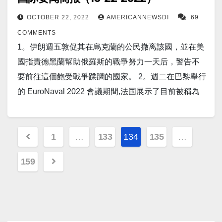
過 150,000 輛電動汽車。 9。紐約（路透社）-美國 檢
3,879.26 點。 16。美国疫情 昨日美国新增新冠患者
級”。 9。大眾汽車宣布將向中國計算機芯片和機器人
元素的依賴。 13。距離我們上次收到中國航天飛機的
強，也不包括汪洋。二。大會還批准在黨章中增加新
方周一表示，他們已指控兩名中國公民試圖阻撓起訴
OCTOBER 22, 2022
AMERICANNEWSDI
69
28,704人。新增死亡人数415人。 康州新增新冠感染
公司地平線機器人公司投資總計 20 億美元。 10。根
消息已經過去了將近八週，這架航天飛機於 8 月初從
的措辭，鞏固了習近平作為黨的核心的作用，進一步
一家中國電信公司，知情人士稱該公司為華為技術有
COMMENTS
484人，新增死24人 17。世界疫情 昨日印度新增新冠
據該公司週四發布的新聞稿，總部位於新西蘭的農業
戈壁沙漠發射升空。 但這架太空飛機最近發射了推進
提高了他作為領導人的地位和實力。 4。隨著俄羅斯當
限公司。 10。英國皇家空軍 (RAF) 提供了一次重大射
1。伊朗週五敦促其在烏克蘭的公民撤离該國，並在美
患者830人. 日本新增47,706人； 中国新增6,435人。
科技公司 Robotics Plus 推出了一款自主多用途、模塊
器，以上升到更高、更远的軌道，但目标尚不完全清
局繼續從烏克蘭南部被佔領的赫爾松大規模撤離平
擊演習的詳細信息，該演習見證了有史以來數量最多
國指責德黑蘭幫助俄羅斯的戰爭努力一天后，警告不
俄罗斯昨日新增新冠患者6,511人。 以下为华人服务广
化的農業車輛，可以通過緩解持續的勞動力短缺和簡
楚。 14。RadarOnline.com 獲悉，俄羅斯領導人弗拉
民，國防分析人士認為，人員流動為莫斯科從該地區
的先進短程空對空導彈 (ASRAAM) 。總共53 枚導彈
要前往這個飽受戰爭蹂躪的國家。 2。週二在巴黎舉行
告区： 衷心感谢大家的支持！ 顾震帝 2022年10月27
化農業任務來徹底改變該行業。 11。报道称，俄羅斯
基米爾普京的核心圈子擔心他的健康狀況在”迅速惡
大部分地區撤軍奠定了基礎。 5。埃隆馬斯克表示，如
在 10 天內由多個英國皇家空軍中隊的飛行員發射，他
的 EuroNaval 2022 會議期間,法国展示了目前被稱為
日。
在烏克蘭發動了”大規模”的襲擊。烏克蘭空軍周六在一
化”，因為他正在經歷一些令人擔憂的症狀。據報導，
果普京去世或被趕下台，他的繼任者依然”不太可能”與
們駕駛數量不詳的颱風多用途戰鬥機和 F-35B 隱形戰
新世代航空母艦 (PANG) 的新圖像。 3。烏克蘭基輔
份聲明中說，俄羅斯在一夜之間發射了一連串導彈
普京患有咳嗽、食慾不振和持續噁心，消息人士稱，
烏克蘭“和平相處”。 6。报道称，烏克蘭軍隊正在使用
鬥機。據報導，每枚導彈的成本約為 200,000 英鎊
（美聯社）——俄羅斯和烏克蘭軍隊週四似乎準備在
——針對“關鍵基礎設施”的“大規模導彈襲擊”。 烏克蘭
Posts
這導致他在過去幾週減掉了 18 磅。 15。中國軍事核
瑞典的 RBS-17 導彈系統，旨在抵禦兩棲登陸對地面
（或根據當前的轉換率約為 225,500 美元）。 11。报
南部戰略工業港口城市赫爾松展開一場大戰，該地區
1
…
133
134
135
…
官員證實，至少有六個地區成為襲擊目標，包括首都
實驗室的科學家表示 , 在太空邊緣附近發生中等大的原
目標的攻擊。 7。新研究表明，SARS-CoV-2 致病性
pagination
道称，摩根大通總裁表示，經濟衰退可能是戰勝通脹
是俄羅斯總統弗拉基米爾·普京非法吞併並遵守戒嚴令
基輔。 12。TSMC在全球被稱為台积电，世界上最大
子爆炸，可能會產生一個臨時的輻射雲 , 其可能 迅速
的主要決定因素存在於刺突蛋白之外。 8。北京——週
159
的代價，但市場尚未觸底。 12。斯坦福大學研究人員
的地區。 4。布魯塞爾，10 月 21 日（路透社）——法
的代工廠，其根據蘋果、高通、英偉達、聯發科等公
損壞或摧毀大量 近地軌道的衛星 。 16。美国疫情 昨
六，前中國國家主席，79岁的胡錦濤，出人意料的被
取得癌症突破——巧妙合成稀有抗癌化合物。BC-
國總統馬克龍週五表示，法國將與西班牙和荷蘭等其
司提供的設計生產芯片。 事實上，蘋果是台積電的最
日美国新增新冠患者40,839人。新增死亡人数196人。
当众帶離了中國共產黨代表大會会场。 9。美國政府公
46 化合物，也稱為替吉拉諾替格酯，通過促進針對腫
他歐洲國家一起退出保護能源部門投資的《能源憲章
大客戶，約占公司收入的 25%。但據彭博社報導台積
康州新增新冠感染237人，新增死0人 17。世界疫情 昨
佈了 2022 財年聯邦赤字的創紀錄下降，因為稅收收入
瘤的局部免疫反應發揮作用。 這種反應會破壞腫瘤的
條約》。”我們已決定退出能源憲章條約，”馬克龍在布
電停止了為中國初創公司 Biren Technology 生產 7nm
日印度新增新冠患者862人. 日本新增16,852人； 中国
激增和大流行支出減少幫助將預算缺口縮小了一半。