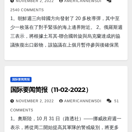
NOVEMBER 2, 2022
AMERICANNEWSDI
金會智囊團舉辦的一次活動上發表講話，討論了美國
2540 COMMENTS
對伊朗的態度及其核能力。 據美國有線電視新聞網的
1。朝鮮週三向韓國方向發射了 20 多枚導彈，其中至
詹妮弗·漢斯勒報導，馬利表示，美國目前仍致力於通
少一枚落在了對手緊張的海上邊界附近。 2。俄羅斯週
過外交手段防止伊朗擁有核武器。 5。据报道，加利福
三表示，將根據土耳其-聯合國斡旋與烏克蘭達成的協
尼亞海岸附近的北太平洋周三發生6 級地震。 6。華盛
議恢復出口穀物，該協議在上個月暫停參與後確保黑
頓（美聯社）——拜登政府懸賞高達 500 萬美元，以
海航線的安全。 3。據報導，一家中國生物研究公司最
獲取有關一名新加坡商人的信息，該商人已被司法部
近在佛羅里達州購買了 1,400 英畝土地用於靈長類動
指控違反聯合國製裁為向朝鮮運送燃料提供便利。 7。
物繁殖和檢疫，動物權利活動人士對此表示擔憂。 4。
美國國防部長勞埃德奧斯汀週四表示，朝鮮對美國或
亞裔美國人的擁護者樂觀地認為，最高法院將對使用
国际要闻简报
其盟國的任何核攻擊都將“導致金氏政權的終結”。相
国际要闻简报（11-02-2022）
種族錄取的大學做出裁決，並一勞永逸地結束這種做
關：韓國軍方表示，朝鮮洲際彈道導彈發射可能失
法。 5。英國首相里希·蘇納克（Rishi Sunak）放棄了
NOVEMBER 2, 2022
AMERICANNEWSDI
51
敗。 8。俄羅斯周三（11 月 2 日）向太空發射了一顆
避开在埃及舉行的 COP27 氣候峰會的計劃，並於週三
COMMENTS
可能的導彈探測衛星，因為該國加強了關於攻擊烏克
宣布，他實際上將在度假勝地沙姆沙伊赫與世界各國
1。奧斯陸，10 月 31 日（路透社）——挪威政府週一
蘭上空美國衛星的言論。據路透社報導，美國東部時
領導人會面。 6。隨著以色列86% 的選票被統計，所
表示，將從周二開始提高其軍隊的警戒級別，將更多
間凌晨 1 點 48 分與衛星一起發射的是一枚聯