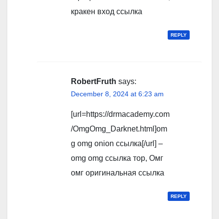
кракен вход ссылка
REPLY
RobertFruth
says:
December 8, 2024 at 6:23 am
[url=https://drmacademy.com
/OmgOmg_Darknet.html]om
g omg onion ссылка[/url] –
omg omg ссылка тор, Омг
омг оригинальная ссылка
REPLY