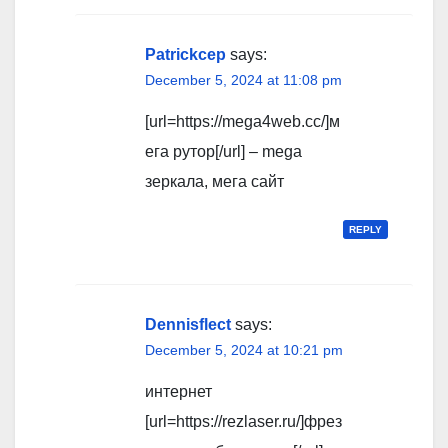
Patrickcep
says:
December 5, 2024 at 11:08 pm
[url=https://mega4web.cc/]м
ега рутор[/url] – mega
зеркала, мега сайт
REPLY
Dennisflect
says:
December 5, 2024 at 10:21 pm
интернет
[url=https://rezlaser.ru/]фрез