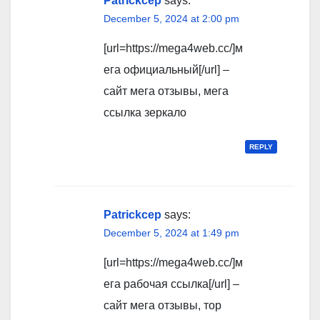
Patrickcep
says:
December 5, 2024 at 2:00 pm
[url=https://mega4web.cc/]м
ега официальный[/url] –
сайт мега отзывы, мега
ссылка зеркало
REPLY
Patrickcep
says:
December 5, 2024 at 1:49 pm
[url=https://mega4web.cc/]м
ега рабочая ссылка[/url] –
сайт мега отзывы, тор