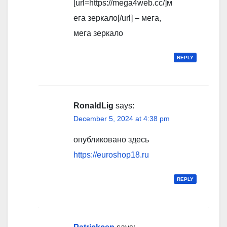
[url=https://mega4web.cc/]м
ега зеркало[/url] – мега,
мега зеркало
REPLY
RonaldLig
says:
December 5, 2024 at 4:38 pm
опубликовано здесь
https://euroshop18.ru
REPLY