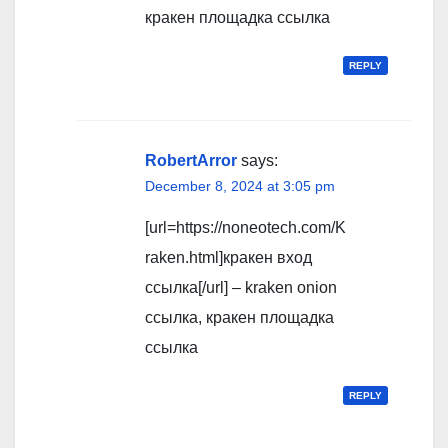
кракен площадка ссылка
REPLY
RobertArror
says:
December 8, 2024 at 3:05 pm
[url=https://noneotech.com/K
raken.html]кракен вход
ссылка[/url] – kraken onion
ссылка, кракен площадка
ссылка
REPLY