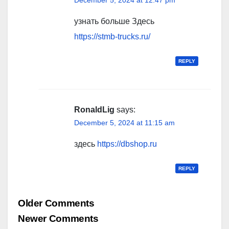
узнать больше Здесь
https://stmb-trucks.ru/
REPLY
RonaldLig
says:
December 5, 2024 at 11:15 am
здесь
https://dbshop.ru
REPLY
Comment
Older Comments
navigation
Newer Comments