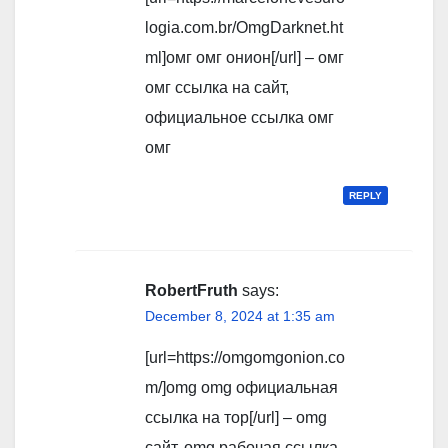
logia.com.br/OmgDarknet.ht
ml]омг омг онион[/url] – омг
омг ссылка на сайт,
официальное ссылка омг
омг
REPLY
RobertFruth
says:
December 8, 2024 at 1:35 am
[url=https://omgomgonion.co
m/]omg omg официальная
ссылка на тор[/url] – omg
сайт, omg рабочая ссылка