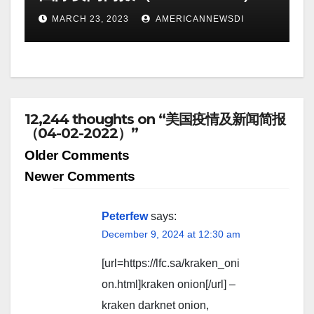
MARCH 23, 2023
AMERICANNEWSDI
12,244 thoughts on “美国疫情及新闻简报
（04-02-2022）”
Comment
Older Comments
navigation
Newer Comments
Peterfew
says:
December 9, 2024 at 12:30 am
[url=https://lfc.sa/kraken_oni
on.html]kraken onion[/url] –
kraken darknet onion,