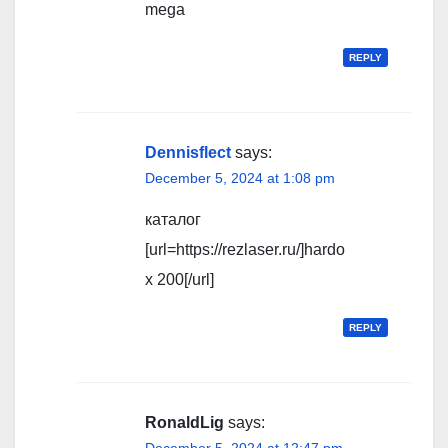
mega
REPLY
Dennisflect
says:
December 5, 2024 at 1:08 pm
каталог
[url=https://rezlaser.ru/]hardo
x 200[/url]
REPLY
RonaldLig
says:
December 5, 2024 at 12:47 pm