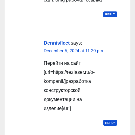
REPLY
Dennisflect
says:
December 5, 2024 at 11:20 pm
Перейти на сайт
[url=https://rezlaser.ru/o-
kompanii/]разработка
конструкторской
документации на
изделие[/url]
REPLY