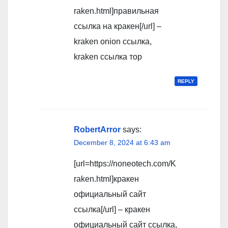
raken.html]правильная
ссылка на кракен[/url] –
kraken onion ссылка,
kraken ссылка тор
REPLY
RobertArror
says:
December 8, 2024 at 6:43 am
[url=https://noneotech.com/K
raken.html]кракен
официальный сайт
ссылка[/url] – кракен
официальный сайт ссылка,