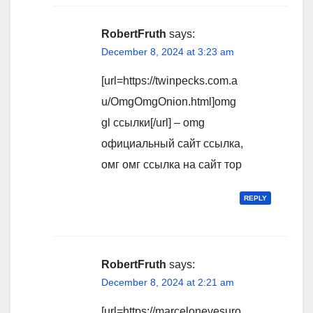
RobertFruth
says:
December 8, 2024 at 3:23 am
[url=https://twinpecks.com.a
u/OmgOmgOnion.html]omg
gl ссылки[/url] – omg
официальный сайт ссылка,
омг омг ссылка на сайт тор
REPLY
RobertFruth
says:
December 8, 2024 at 2:21 am
[url=https://marcelonevesuro