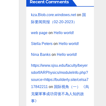
Recent Comments
kza.Blob.core.windows.net
on
国
际要闻简报（02-20-2023）
web page
on
Hello world!
Stella Peters
on
Hello world!
Nina Banks
on
Hello world!
https://www.sjsu.edu/faculty/beyer
sdorf/ARPhysics/moduleInfo.php?
source=https://builderly.site/celsa7
17842211
on
国际视角（一） 《烏
克蘭軍事成功背後不為人知的故
事》