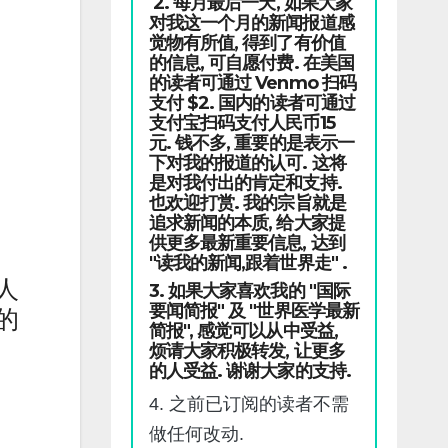
2. 每月最后一天, 如果大家
对我这一个月的新闻报道感
觉物有所值, 得到了有价值
的信息, 可自愿付费. 在美国
的读者可通过 Venmo 扫码
支付 $2. 国内的读者可通过
支付宝扫码支付人民币15
元. 钱不多, 重要的是表示一
下对我的报道的认可. 这将
是对我付出的肯定和支持.
也欢迎打赏. 我的宗旨就是
追求新闻的本质, 给大家提
供更多最新重要信息, 达到
"读我的新闻,跟着世界走" .
人
3. 如果大家喜欢我的 "国际
要闻简报" 及 "世界医学最新
的
简报", 感觉可以从中受益,
烦请大家积极转发, 让更多
的人受益. 谢谢大家的支持.
4. 之前已订阅的读者不需
做任何改动.