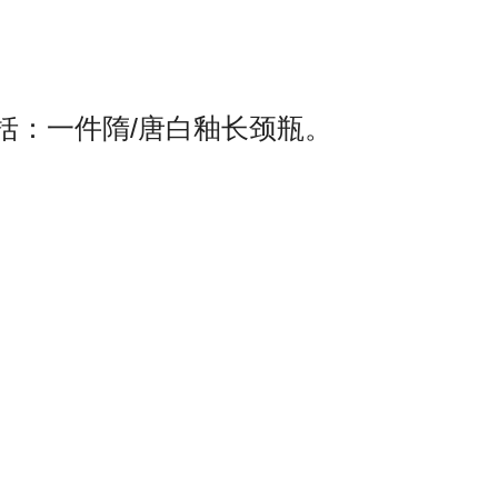
括：一件隋/唐白釉长颈瓶。