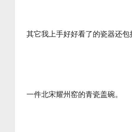
其它我上手好好看了的瓷器还包
一件北宋耀州窑的青瓷盖碗。