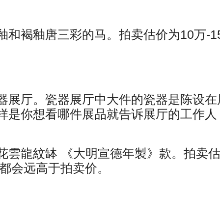
和褐釉唐三彩的马。拍卖估价为10万-1
器展厅。瓷器展厅中大件的瓷器是陈设在
样是你想看哪件展品就告诉展厅的工作人
。
花雲龍紋缽 《大明宣德年製》款。拍卖
般都会远高于拍卖价。