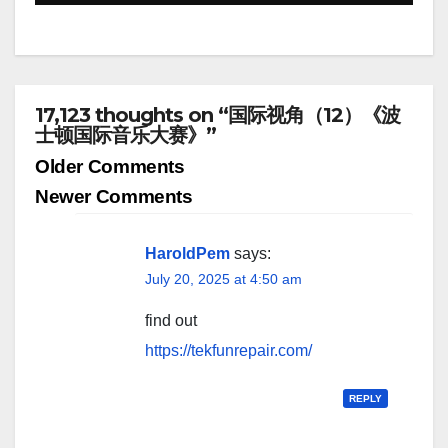
17,123 thoughts on “国际视角（12）《波
士顿国际音乐大赛》”
Comment
Older Comments
navigation
Newer Comments
HaroldPem
says:
July 20, 2025 at 4:50 am
find out
https://tekfunrepair.com/
REPLY