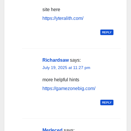
site here
https://yteralith.com/
REPLY
Richardsaw
says:
July 19, 2025 at 11:27 pm
more helpful hints
https://gamezonebig.com/
REPLY
Merleced
says: