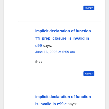
REPLY
implicit declaration of function
'ffi_prep_closure' is invalid in
c99
says:
June 16, 2026 at 6:59 am
thxx
REPLY
implicit declaration of function
is invalid in c99 c
says: