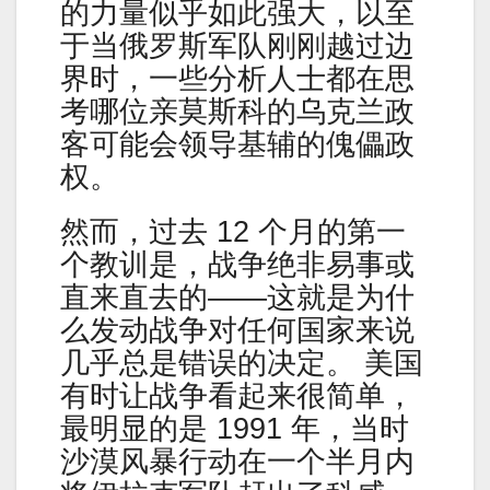
的力量似乎如此强大，以至
于当俄罗斯军队刚刚越过边
界时，一些分析人士都在思
考哪位亲莫斯科的乌克兰政
客可能会领导基辅的傀儡政
权。
然而，过去 12 个月的第一
个教训是，战争绝非易事或
直来直去的——这就是为什
么发动战争对任何国家来说
几乎总是错误的决定。 美国
有时让战争看起来很简单，
最明显的是 1991 年，当时
沙漠风暴行动在一个半月内