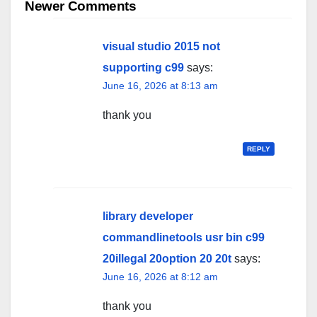
navigation
Newer Comments
visual studio 2015 not
supporting c99
says:
June 16, 2026 at 8:13 am
thank you
REPLY
library developer
commandlinetools usr bin c99
20illegal 20option 20 20t
says:
June 16, 2026 at 8:12 am
thank you