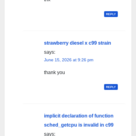
REPLY
strawberry diesel x c99 strain
says:
June 15, 2026 at 9:26 pm
thank you
REPLY
implicit declaration of function
sched_getcpu is invalid in c99
says: