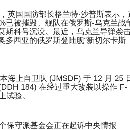
tch报道，英国国防部长格兰特·沙普斯表示，
0%已被摧毁。舰队在俄罗斯-乌克兰战
莫斯科号沉没。最近，乌克兰导弹袭
奥多西亚的俄罗斯登陆舰“新切尔卡斯
海上自卫队 (JMSDF) 于 12 月 25
DDH 184) 在经过重大改装以操作 F-
海上试验。
一个保守派基金会正在起诉中央情报