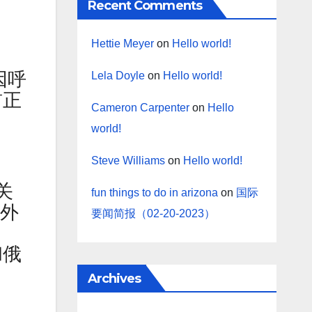
Recent Comments
Hettie Meyer
on
Hello world!
因呼
Lela Doyle
on
Hello world!
前正
Cameron Carpenter
on
Hello
world!
Steve Williams
on
Hello world!
关
fun things to do in arizona
on
国际
子外
要闻简报（02-20-2023）
和俄
Archives