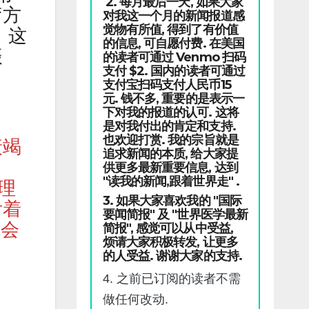
2. 每月最后一天, 如果大家
疗方
对我这一个月的新闻报道感
觉物有所值, 得到了有价值
。这
的信息, 可自愿付费. 在美国
振
的读者可通过 Venmo 扫码
支付 $2. 国内的读者可通过
支付宝扫码支付人民币15
元. 钱不多, 重要的是表示一
下对我的报道的认可. 这将
是对我付出的肯定和支持.
也欢迎打赏. 我的宗旨就是
衰竭
追求新闻的本质, 给大家提
供更多最新重要信息, 达到
"读我的新闻,跟着世界走" .
理
3. 如果大家喜欢我的 "国际
附着
要闻简报" 及 "世界医学最新
能会
简报", 感觉可以从中受益,
烦请大家积极转发, 让更多
的人受益. 谢谢大家的支持.
4. 之前已订阅的读者不需
做任何改动.