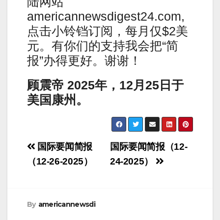
陆网站
americannewsdigest24.com,
点击小铃铛订阅，每月仅$2美
元。有你们的支持我会把“简
报”办得更好。谢谢！
顾震帝
2025
年，
12
月
25
日于
美国康州。
Post
国际要闻简报
国际要闻简报（12-
navigation
（12-26-2025）
24-2025）
By
americannewsdi