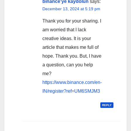
binance'ye kaydolun
says:
December 13, 2024 at 5:19 pm
Thank you for your sharing. I
am worried that I lack
creative ideas. It is your
article that makes me full of
hope. Thank you. But, I have
a question, can you help
me?
https://www.binance.com/en-
IN/register?ref=UM6SMJM3
REPLY