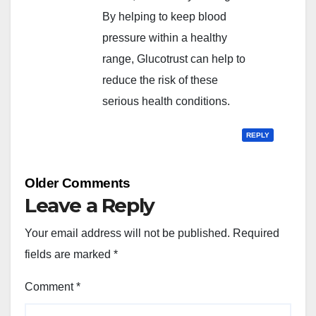
By helping to keep blood
pressure within a healthy
range, Glucotrust can help to
reduce the risk of these
serious health conditions.
REPLY
Comment
Older Comments
navigation
Leave a Reply
Your email address will not be published.
Required
fields are marked
*
Comment
*