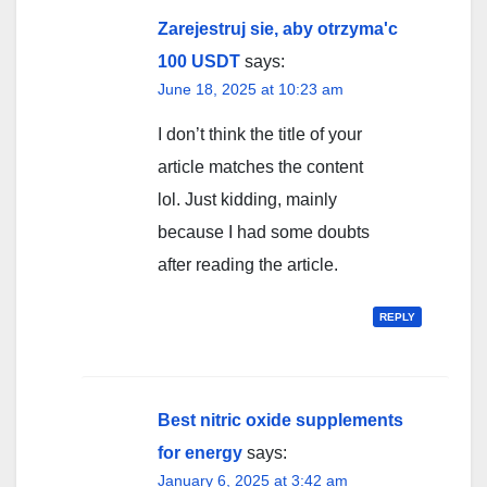
Zarejestruj sie, aby otrzyma'c
100 USDT
says:
June 18, 2025 at 10:23 am
I don’t think the title of your
article matches the content
lol. Just kidding, mainly
because I had some doubts
after reading the article.
REPLY
Best nitric oxide supplements
for energy
says:
January 6, 2025 at 3:42 am