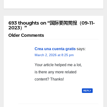
693 thoughts on “国际要闻简报（09-11-
2023）”
Comment
Older Comments
navigation
Crea una cuenta gratis
says:
March 2, 2026 at 8:25 pm
Your article helped me a lot,
is there any more related
content? Thanks!
REPLY