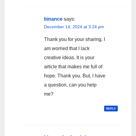
binance
says:
December 14, 2024 at 3:24 pm
Thank you for your sharing. I
am worried that I lack
creative ideas. It is your
article that makes me full of
hope. Thank you. But, I have
a question, can you help
me?
REPLY