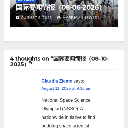
国际要闻简报（08-06-2026）
AUGUST 6, 2026
AMERICANNEWSDI
4 thoughts on “国际要闻简报（08-10-
2025）”
Claudia Zieme
says:
August 11, 2025 at 9:36 am
National Space Science
Olympiad (NSSO). A
nationwide initiative to find
budding space scientist