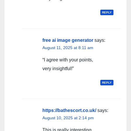
REPLY
free ai image generator
says:
August 11, 2025 at 8:11 am
“I agree with your points,
very insightful!”
REPLY
https://bathescort.co.uk/
says:
August 10, 2025 at 2:14 pm
This is really interesting,