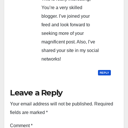
You’re a very skilled
blogger. I’ve joined your
feed and look forward to
seeking more of your
magnificent post. Also, I’ve
shared your site in my social
networks!
REPLY
Leave a Reply
Your email address will not be published.
Required
fields are marked
*
Comment
*