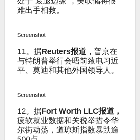
处于“衰退边缘”，美联储将很
难出手相救。
Screenshot
11。据
Reuters
报道，
普京在
与特朗普举行会晤前致电习近
平、莫迪和其他外国领导人。
Screenshot
12。据
Fort Worth LLC
报道，
疲软就业数据和关税举措令华
尔街动荡，道琼斯指数暴跌逾
500点。