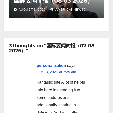
国际要闻简报（08-03-2026）
AUGUST 3, 2026
AMERICANNEWSDI
3 thoughts on “国际要闻简报（07-08-
2025）”
personalization
says:
July 13, 2025 at 7:39 am
Fantastic site A lot of helpful
info here Im sending it to
some buddies ans
additionally sharing in
delicious And naturally