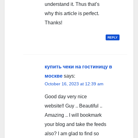
understand it. Thus that’s
why this article is perfect.
Thanks!
REPLY
купить чеки на гостиницу в
москве
says:
October 16, 2023 at 12:39 am
Good day very nice
website!! Guy .. Beautiful ..
Amazing .. I will bookmark
your blog and take the feeds
also? I am glad to find so