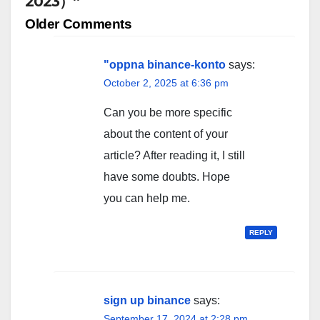
2023）”
Comment
Older Comments
navigation
"oppna binance-konto
says:
October 2, 2025 at 6:36 pm
Can you be more specific
about the content of your
article? After reading it, I still
have some doubts. Hope
you can help me.
REPLY
sign up binance
says:
September 17, 2024 at 2:28 pm