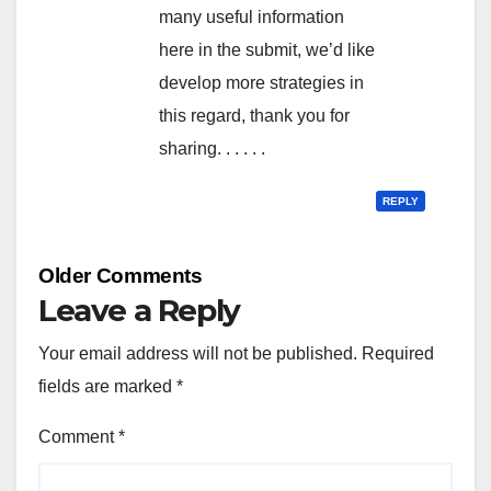
many useful information
here in the submit, we’d like
develop more strategies in
this regard, thank you for
sharing. . . . . .
REPLY
Comment
Older Comments
navigation
Leave a Reply
Your email address will not be published.
Required
fields are marked
*
Comment
*