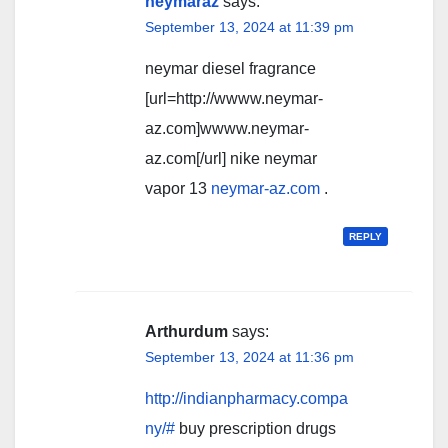
neymaraz
says:
September 13, 2024 at 11:39 pm
neymar diesel fragrance
[url=http://wwww.neymar-
az.com]wwww.neymar-
az.com[/url] nike neymar
vapor 13
neymar-az.com
.
REPLY
Arthurdum
says:
September 13, 2024 at 11:36 pm
http://indianpharmacy.compa
ny/#
buy prescription drugs