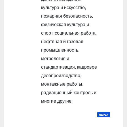
культура и искусство,
пожарная безопасность,
физическая культура и
спорт, социальная работа,
нефтяная и газовая
промышленность,
метрология и
стандартизация, кадровое
делопроизводство,
монтажные работы,
радиационный контроль и
многие другие.
REPLY