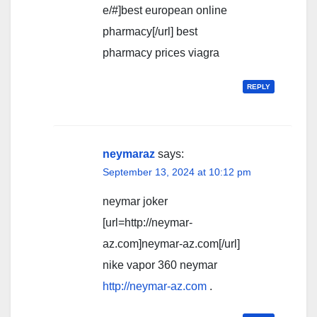
e/#]best european online
pharmacy[/url] best
pharmacy prices viagra
REPLY
neymaraz
says:
September 13, 2024 at 10:12 pm
neymar joker
[url=http://neymar-
az.com]neymar-az.com[/url]
nike vapor 360 neymar
http://neymar-az.com
.