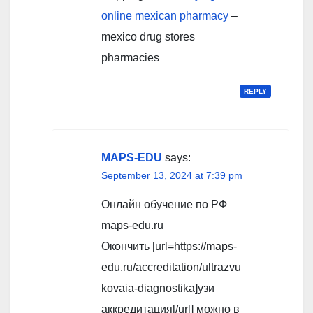
online mexican pharmacy
–
mexico drug stores
pharmacies
REPLY
MAPS-EDU
says:
September 13, 2024 at 7:39 pm
Онлайн обучение по РФ
maps-edu.ru
Окончить [url=https://maps-
edu.ru/accreditation/ultrazvu
kovaia-diagnostika]узи
аккредитация[/url] можно в