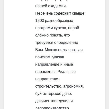
нашей академии.
Перечень содержит свыше
1800 разнообразных
программ курсов, порой
сложно понять, что
требуется определенно
Вам. Можно пользоваться
поиском, указав
направление и иные
параметры. Реальные
направления:
строительство, агрономия,
бухгалтерское дело,
документоведение и
делопроизводство,