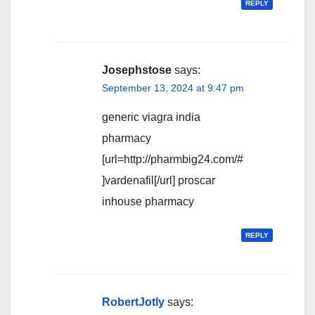
REPLY
Josephstose
says:
September 13, 2024 at 9:47 pm
generic viagra india
pharmacy
[url=http://pharmbig24.com/#
]vardenafil[/url] proscar
inhouse pharmacy
REPLY
RobertJotly
says: