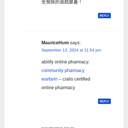
受無限的遊戲樂趣！
REPLY
MauriceHum
says:
September 13, 2024 at 11:54 pm
abilify online pharmacy:
community pharmacy
warfarin
– cialis certified
online pharmacy
REPLY