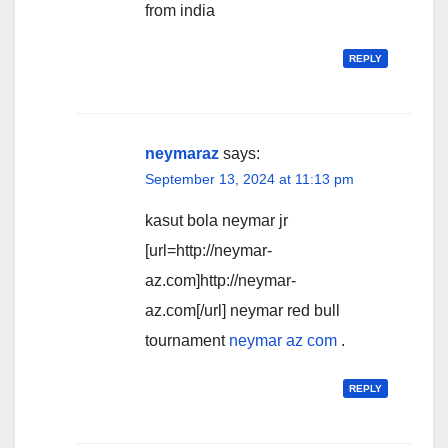
from india
REPLY
neymaraz
says:
September 13, 2024 at 11:13 pm
kasut bola neymar jr
[url=http://neymar-
az.com]http://neymar-
az.com[/url] neymar red bull
tournament
neymar az com
.
REPLY