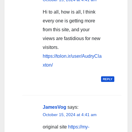
Hi to all, how is all, I think
every one is getting more
from this site, and your
views are fastidious for new
visitors.
https://tolon.ir/user/AudryCla
xton/
REPLY
JamesVog
says:
October 15, 2024 at 4:41 am
original site
https://my-