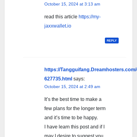
October 15, 2024 at 3:13 am
read this article
https://my-
jaxxwallet.io
REPLY
https://Tangguifang.Dreamhosters.com
627735.html
says:
October 15, 2024 at 2:49 am
It’s the best time to make a
few plans for the longer term
and it’s time to be happy.
I have learn this post and if I
may I desire to suggest you