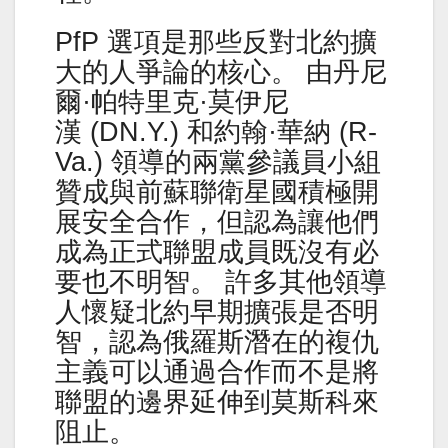
PfP 選項是那些反對北約擴
大的人爭論的核心。 由丹尼
爾·帕特里克·莫伊尼
漢 (DN.Y.) 和約翰·華納 (R-
Va.) 領導的兩黨參議員小組
贊成與前蘇聯衛星國積極開
展安全合作，但認為讓他們
成為正式聯盟成員既沒有必
要也不明智。 許多其他領導
人懷疑北約早期擴張是否明
智，認為俄羅斯潛在的複仇
主義可以通過合作而不是將
聯盟的邊界延伸到莫斯科來
阻止。