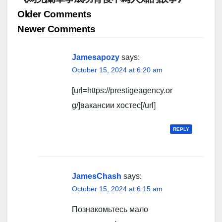
Comment
Older Comments
navigation
Newer Comments
Jamesapozy
says:
October 15, 2024 at 6:20 am
[url=https://prestigeagency.or
g/]вакансии хостес[/url]
REPLY
JamesChash
says:
October 15, 2024 at 6:15 am
Познакомьтесь мало