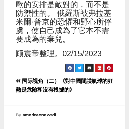
歐的安排是敵對的，而不是
防禦性的。 俄羅斯被弗拉基
米爾·普京的恐懼和野心所俘
虜，使自己成為了它本不需
要成為的棄兒。
顾震帝整理。02/15/2023
Post
国际视角（二）《對中國間諜氣球的狂
navigation
熱是危險和沒有根據的》
By
americannewsdi