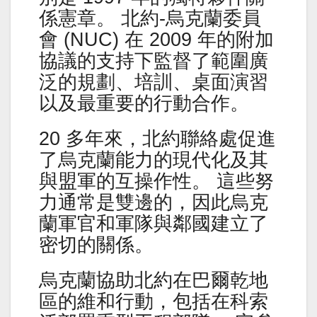
係憲章。 北約-烏克蘭委員
會 (NUC) 在 2009 年的附加
協議的支持下監督了範圍廣
泛的規劃、培訓、桌面演習
以及最重要的行動合作。
20 多年來，北約聯絡處促進
了烏克蘭能力的現代化及其
與盟軍的互操作性。 這些努
力通常是雙邊的，因此烏克
蘭軍官和軍隊與鄰國建立了
密切的關係。
烏克蘭協助北約在巴爾乾地
區的維和行動，包括在科索