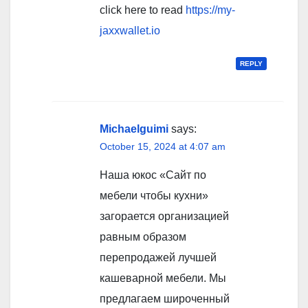
click here to read
https://my-
jaxxwallet.io
REPLY
Michaelguimi
says:
October 15, 2024 at 4:07 am
Наша юкос «Сайт по
мебели чтобы кухни»
загорается организацией
равным образом
перепродажей лучшей
кашеварной мебели. Мы
предлагаем широченный