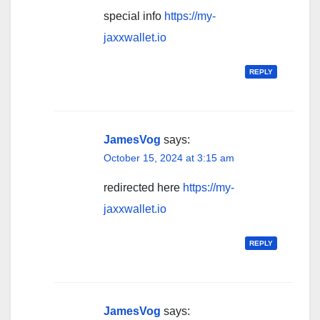
special info
https://my-
jaxxwallet.io
REPLY
JamesVog
says:
October 15, 2024 at 3:15 am
redirected here
https://my-
jaxxwallet.io
REPLY
JamesVog
says: