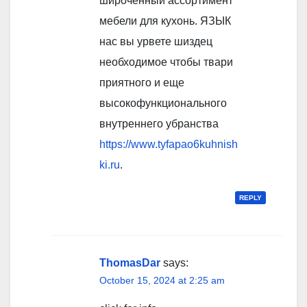
широченный ассортимент
мебели для кухонь. ЯЗЫК
нас вы урвете шиздец
необходимое чтобы твари
приятного и еще
высокофункционального
внутреннего убранства
https://www.tyfapao6kuhnish
ki.ru
.
REPLY
ThomasDar
says:
October 15, 2024 at 2:25 am