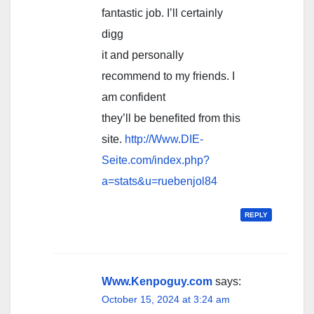
fantastic job. I’ll certainly
digg
it and personally
recommend to my friends. I
am confident
they’ll be benefited from this
site.
http://Www.DIE-
Seite.com/index.php?
a=stats&u=ruebenjol84
REPLY
Www.Kenpoguy.com
says:
October 15, 2024 at 3:24 am