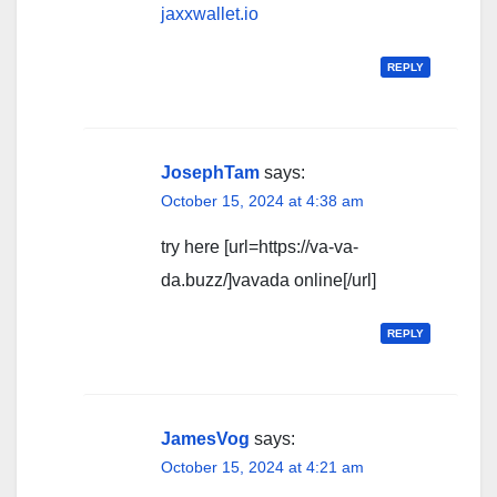
jaxxwallet.io
REPLY
JosephTam
says:
October 15, 2024 at 4:38 am
try here [url=https://va-va-
da.buzz/]vavada online[/url]
REPLY
JamesVog
says:
October 15, 2024 at 4:21 am