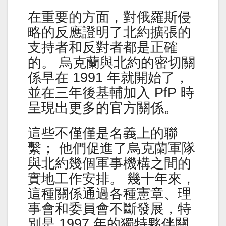
在重要的方面，對俄羅斯侵
略的反應證明了北約擴張的
支持者和反對者都是正確
的。 烏克蘭與北約的密切關
係早在 1991 年就開始了，
並在三年後基輔加入 PfP 時
呈現出更多的官方關係。
這些不僅僅是名義上的聯
繫； 他們促進了烏克蘭軍隊
與北約幾個軍事機構之間的
實地工作安排。 幾十年來，
這種關係通過各種憲章、理
事會和委員會不斷發展，特
別是 1997 年的獨特夥伴關