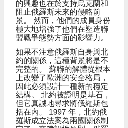
的興趣也在於支持烏克蘭和
阻止俄羅斯未來的侵略前
景。 然而，他們的成員身份
極大地增強了他們在塑造聯
盟戰爭態勢方面的影響力。
如果不注意俄羅斯自身與北
約的關係，這種背景將是不
完整的。 蘇聯的解體從根本
上改變了歐洲的安全格局，
因此必須設計一種新的穩定
結構。 北約被證明是基石，
但它真誠地尋求將俄羅斯包
括在內。 1997 年，北約俄
羅斯成立法案為兩國關係制