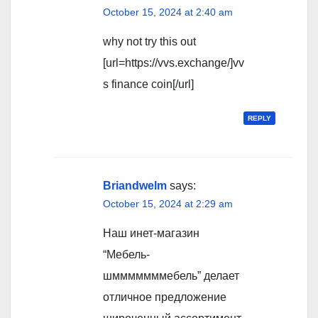
October 15, 2024 at 2:40 am
why not try this out
[url=https://vvs.exchange/]vv
s finance coin[/url]
REPLY
Briandwelm
says:
October 15, 2024 at 2:29 am
Наш инет-магазин
“Мебель-
шмммммммебель” делает
отличное предложение