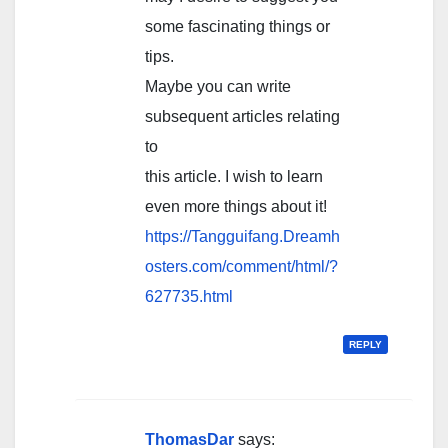
some fascinating things or
tips.
Maybe you can write
subsequent articles relating
to
this article. I wish to learn
even more things about it!
https://Tangguifang.Dreamh
osters.com/comment/html/?
627735.html
REPLY
ThomasDar
says: