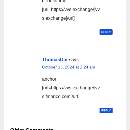
click for info
[url=https://vvs.exchange/]vv
s exchange[/url]
REPLY
ThomasDar
says:
October 15, 2024 at 2:24 am
anchor
[url=https://vvs.exchange/]vv
s finance coin[/url]
REPLY
Comment