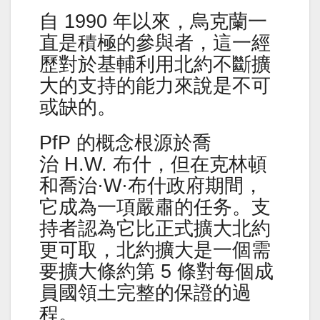
自 1990 年以來，烏克蘭一
直是積極的參與者，這一經
歷對於基輔利用北約不斷擴
大的支持的能力來說是不可
或缺的。
PfP 的概念根源於喬
治 H.W. 布什，但在克林頓
和喬治·W·布什政府期間，
它成為一項嚴肅的任务。支
持者認為它比正式擴大北約
更可取，北約擴大是一個需
要擴大條約第 5 條對每個成
員國領土完整的保證的過
程。