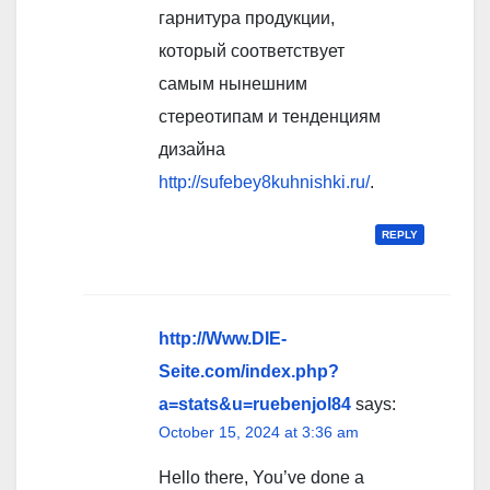
гарнитура продукции,
который соответствует
самым нынешним
стереотипам и тенденциям
дизайна
http://sufebey8kuhnishki.ru/
.
REPLY
http://Www.DIE-
Seite.com/index.php?
a=stats&u=ruebenjol84
says:
October 15, 2024 at 3:36 am
Hello there, You’ve done a