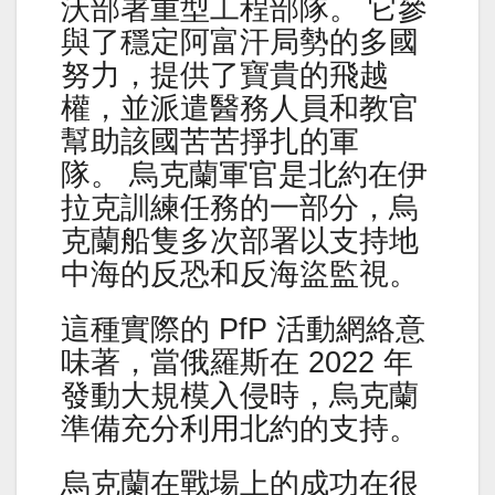
沃部署重型工程部隊。 它參
與了穩定阿富汗局勢的多國
努力，提供了寶貴的飛越
權，並派遣醫務人員和教官
幫助該國苦苦掙扎的軍
隊。 烏克蘭軍官是北約在伊
拉克訓練任務的一部分，烏
克蘭船隻多次部署以支持地
中海的反恐和反海盜監視。
這種實際的 PfP 活動網絡意
味著，當俄羅斯在 2022 年
發動大規模入侵時，烏克蘭
準備充分利用北約的支持。
烏克蘭在戰場上的成功在很