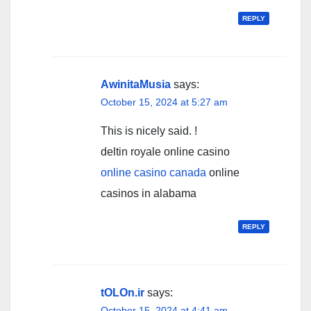
REPLY
AwinitaMusia
says:
October 15, 2024 at 5:27 am
This is nicely said. !
deltin royale online casino
online casino canada
online
casinos in alabama
REPLY
tOLOn.ir
says:
October 15, 2024 at 4:41 am