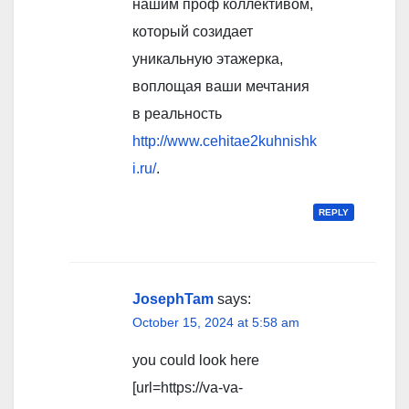
нашим проф коллективом,
который созидает
уникальную этажерка,
воплощая ваши мечтания
в реальность
http://www.cehitae2kuhnishk
i.ru/
.
REPLY
JosephTam
says:
October 15, 2024 at 5:58 am
you could look here
[url=https://va-va-