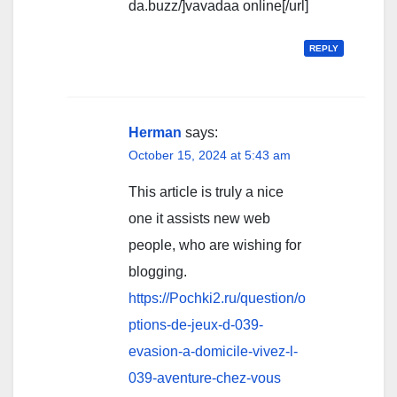
da.buzz/]vavadaa online[/url]
REPLY
Herman
says:
October 15, 2024 at 5:43 am
This article is truly a nice
one it assists new web
people, who are wishing for
blogging.
https://Pochki2.ru/question/o
ptions-de-jeux-d-039-
evasion-a-domicile-vivez-l-
039-aventure-chez-vous