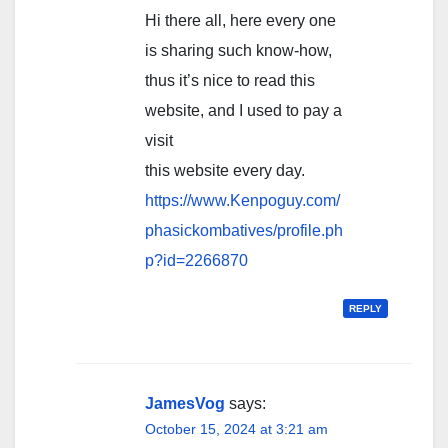
Hi there all, here every one
is sharing such know-how,
thus it’s nice to read this
website, and I used to pay a
visit
this website every day.
https://www.Kenpoguy.com/
phasickombatives/profile.ph
p?id=2266870
REPLY
JamesVog
says:
October 15, 2024 at 3:21 am